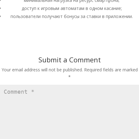
минимальная нагрузка на ресурс смартфона;
доступ к игровым автоматам в одном касание;
пользователи получают бонусы за ставки в приложении.
Submit a Comment
Your email address will not be published.
Required fields are marked
*