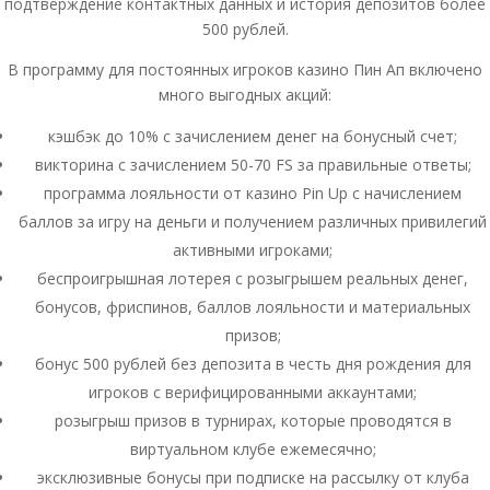
подтверждение контактных данных и история депозитов более
500 рублей.
В программу для постоянных игроков казино Пин Ап включено
много выгодных акций:
кэшбэк до 10% с зачислением денег на бонусный счет;
викторина с зачислением 50-70 FS за правильные ответы;
программа лояльности от казино Pin Up с начислением
баллов за игру на деньги и получением различных привилегий
активными игроками;
беспроигрышная лотерея с розыгрышем реальных денег,
бонусов, фриспинов, баллов лояльности и материальных
призов;
бонус 500 рублей без депозита в честь дня рождения для
игроков с верифицированными аккаунтами;
розыгрыш призов в турнирах, которые проводятся в
виртуальном клубе ежемесячно;
эксклюзивные бонусы при подписке на рассылку от клуба