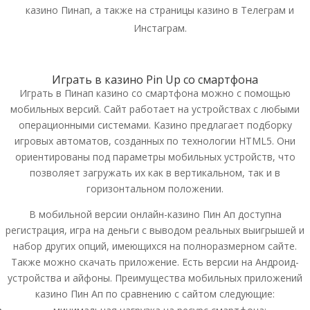
казино Пинап, а также на страницы казино в Телеграм и
Инстаграм.
Играть в казино Pin Up со смартфона
Играть в Пинап казино со смартфона можно с помощью
мобильных версий. Сайт работает на устройствах с любыми
операционными системами. Казино предлагает подборку
игровых автоматов, созданных по технологии HTML5. Они
ориентированы под параметры мобильных устройств, что
позволяет загружать их как в вертикальном, так и в
горизонтальном положении.
В мобильной версии онлайн-казино Пин Ап доступна
регистрация, игра на деньги с выводом реальных выигрышей и
набор других опций, имеющихся на полноразмерном сайте.
Также можно скачать приложение. Есть версии на Андроид-
устройства и айфоны. Преимущества мобильных приложений
казино Пин Ап по сравнению с сайтом следующие: