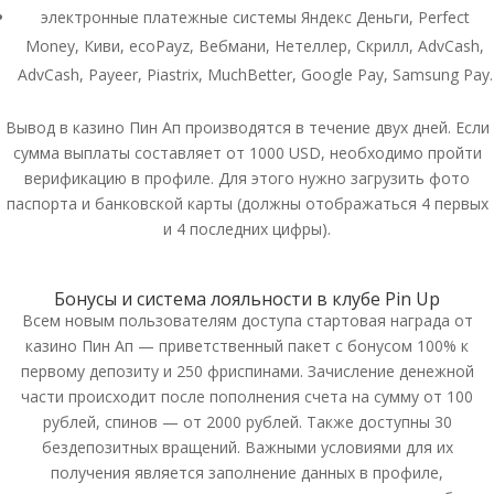
электронные платежные системы Яндекс Деньги, Perfect
Money, Киви, ecoPayz, Вебмани, Нетеллер, Скрилл, AdvCash,
AdvCash, Payeer, Piastrix, MuchBetter, Google Pay, Samsung Pay.
Вывод в казино Пин Ап производятся в течение двух дней. Если
сумма выплаты составляет от 1000 USD, необходимо пройти
верификацию в профиле. Для этого нужно загрузить фото
паспорта и банковской карты (должны отображаться 4 первых
и 4 последних цифры).
Бонусы и система лояльности в клубе Pin Up
Всем новым пользователям доступа стартовая награда от
казино Пин Ап — приветственный пакет с бонусом 100% к
первому депозиту и 250 фриспинами. Зачисление денежной
части происходит после пополнения счета на сумму от 100
рублей, спинов — от 2000 рублей. Также доступны 30
бездепозитных вращений. Важными условиями для их
получения является заполнение данных в профиле,