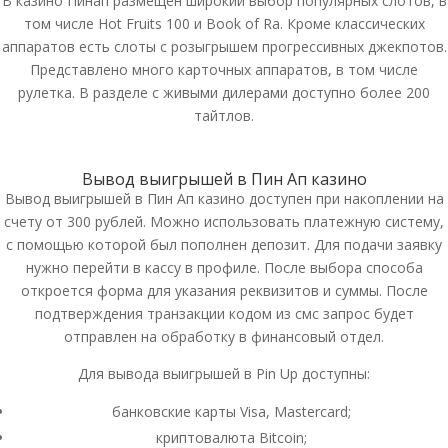
В казино Пинап размещен широкий выбор популярных слотов, в
том числе Hot Fruits 100 и Book of Ra. Кроме классических
аппаратов есть слоты с розыгрышем прогрессивных джекпотов.
Представлено много карточных аппаратов, в том числе
рулетка. В разделе с живыми дилерами доступно более 200
тайтлов.
Вывод выигрышей в Пин Ап казино
Вывод выигрышей в Пин Ап казино доступен при накоплении на
счету от 300 рублей. Можно использовать платежную систему,
с помощью которой был пополнен депозит. Для подачи заявку
нужно перейти в кассу в профиле. После выбора способа
откроется форма для указания реквизитов и суммы. После
подтверждения транзакции кодом из смс запрос будет
отправлен на обработку в финансовый отдел.
Для вывода выигрышей в Pin Up доступны:
банковские карты Visa, Mastercard;
криптовалюта Bitcoin;